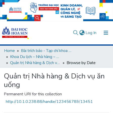
(current)
Log In
Communities & Collections
Home
Bài trích báo - Tạp chí khoa học (Open Access)
Khoa Du lịch – Nhà hàng – Khách sạn
All of DSpace
Quản trị Nhà hàng & Dịch vụ ăn uống
Browse by Date
User guides
Usage rules
Verify account
Quản trị Nhà hàng & Dịch vụ ăn
uống
Permanent URI for this collection
http://10.1.0.238:88/handle/123456789/13451