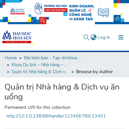
(current)
Log In
Communities & Collections
Home
Bài trích báo - Tạp chí khoa học (Open Access)
Khoa Du lịch – Nhà hàng – Khách sạn
All of DSpace
Quản trị Nhà hàng & Dịch vụ ăn uống
Browse by Author
User guides
Usage rules
Verify account
Quản trị Nhà hàng & Dịch vụ ăn
uống
Permanent URI for this collection
http://10.1.0.238:88/handle/123456789/13451