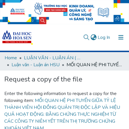
(current)
Log In
Communities & Collections
Home
LUẬN VĂN - LUẬN ÁN ( Chương trình sau Đại học )
Luận văn - Luận án HSU
MỐI QUAN HỆ PHI TUYẾN GIỮA TỶ LỆ THÀNH VIÊN HỘI ĐỒNG QUẢN TRỊ ĐỘC LẬP VÀ HIỆU QUẢ HOẠT ĐỘNG: BẰNG CHỨNG THỰC NGHIỆM TỪ CÁC CÔNG TY NIÊM YẾT TRÊN THỊ TRƯỜNG CHỨNG KHOÁN VIỆT NAM
All of DSpace
Request a copy of the file
Statistics
User guides
Usage rules
Verify account
Enter the following information to request a copy for the
following item:
MỐI QUAN HỆ PHI TUYẾN GIỮA TỶ LỆ
THÀNH VIÊN HỘI ĐỒNG QUẢN TRỊ ĐỘC LẬP VÀ HIỆU
QUẢ HOẠT ĐỘNG: BẰNG CHỨNG THỰC NGHIỆM TỪ
CÁC CÔNG TY NIÊM YẾT TRÊN THỊ TRƯỜNG CHỨNG
KHOÁN VIỆT NAM