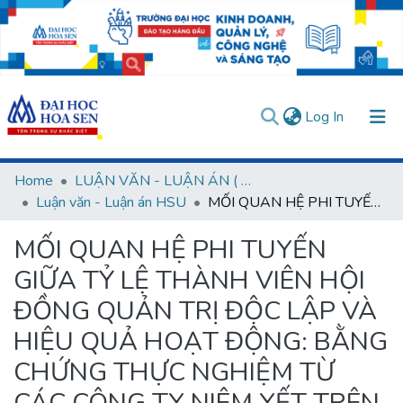
(current)
Log In
Communities & Collections
Home
LUẬN VĂN - LUẬN ÁN ( Chương trình sau Đại học )
Luận văn - Luận án HSU
MỐI QUAN HỆ PHI TUYẾN GIỮA TỶ LỆ THÀNH VIÊN HỘI ĐỒNG QUẢN TRỊ ĐỘC LẬP VÀ HIỆU QUẢ HOẠT ĐỘNG: BẰNG CHỨNG THỰC NGHIỆM TỪ CÁC CÔNG TY NIÊM YẾT TRÊN THỊ TRƯỜNG CHỨNG KHOÁN VIỆT NAM
All of DSpace
MỐI QUAN HỆ PHI TUYẾN
Statistics
GIỮA TỶ LỆ THÀNH VIÊN HỘI
User guides
Usage rules
Verify account
ĐỒNG QUẢN TRỊ ĐỘC LẬP VÀ
HIỆU QUẢ HOẠT ĐỘNG: BẰNG
CHỨNG THỰC NGHIỆM TỪ
CÁC CÔNG TY NIÊM YẾT TRÊN