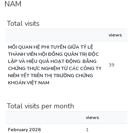
NAM
Total visits
views
MỐI QUAN HỆ PHI TUYẾN GIỮA TỶ LỆ
THÀNH VIÊN HỘI ĐỒNG QUẢN TRỊ ĐỘC
LẬP VÀ HIỆU QUẢ HOẠT ĐỘNG: BẰNG
39
CHỨNG THỰC NGHIỆM TỪ CÁC CÔNG TY
NIÊM YẾT TRÊN THỊ TRƯỜNG CHỨNG
KHOÁN VIỆT NAM
Total visits per month
views
February 2026
1