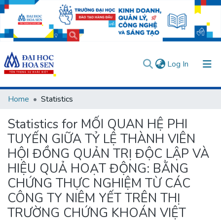
(current)
Log In
Communities & Collections
Home
Statistics
All of DSpace
Statistics for MỐI QUAN HỆ PHI
User guides
Usage rules
Verify account
TUYẾN GIỮA TỶ LỆ THÀNH VIÊN
HỘI ĐỒNG QUẢN TRỊ ĐỘC LẬP VÀ
HIỆU QUẢ HOẠT ĐỘNG: BẰNG
CHỨNG THỰC NGHIỆM TỪ CÁC
CÔNG TY NIÊM YẾT TRÊN THỊ
TRƯỜNG CHỨNG KHOÁN VIỆT