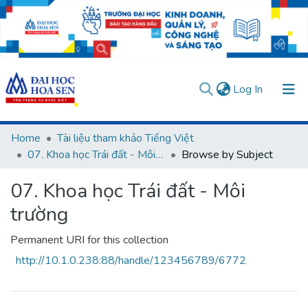
(current)
Log In
Communities & Collections
Home
Tài liệu tham khảo Tiếng Việt
07. Khoa học Trái đất - Môi trường
Browse by Subject
All of DSpace
User guides
Usage rules
Verify account
07. Khoa học Trái đất - Môi
trường
Permanent URI for this collection
http://10.1.0.238:88/handle/123456789/6772