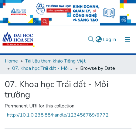
(current)
Log In
Communities & Collections
Home
Tài liệu tham khảo Tiếng Việt
07. Khoa học Trái đất - Môi trường
Browse by Date
All of DSpace
User guides
Usage rules
Verify account
07. Khoa học Trái đất - Môi
trường
Permanent URI for this collection
http://10.1.0.238:88/handle/123456789/6772