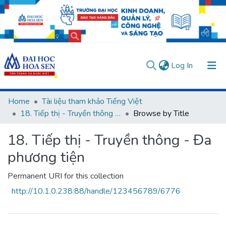
(current)
Log In
Communities & Collections
Home
Tài liệu tham khảo Tiếng Việt
18. Tiếp thị - Truyền thông - Đa phương tiện
Browse by Title
All of DSpace
User guides
Usage rules
Verify account
18. Tiếp thị - Truyền thông - Đa
phương tiện
Permanent URI for this collection
http://10.1.0.238:88/handle/123456789/6776