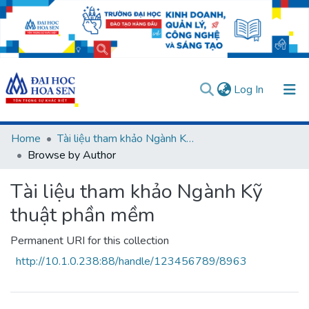
(current)
Log In
Communities & Collections
Home
Tài liệu tham khảo Ngành Kỹ thuật phần mềm
Browse by Author
All of DSpace
User guides
Usage rules
Verify account
Tài liệu tham khảo Ngành Kỹ
thuật phần mềm
Permanent URI for this collection
http://10.1.0.238:88/handle/123456789/8963