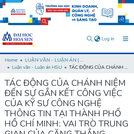
(current)
Log In
Communities & Collections
Home
LUẬN VĂN - LUẬN ÁN ( Chương trình sau Đại học )
Luận văn - Luận án HSU
TÁC ĐỘNG CỦA CHÁNH NIỆM ĐẾN SỰ GẮN KẾT CÔNG VIỆC CỦA KỸ SƯ CÔNG NGHỆ THÔNG TIN TẠI THÀNH PHỐ HỒ CHÍ MINH: VAI TRÒ TRUNG GIAN CỦA CĂNG THẲNG CÔNG VIỆC, HẠNH PHÚC CỦA NHÂN VIÊN VÀ VAI TRÒ ĐIỀU TIẾT CỦA ĐỘ TUỔI
All of DSpace
TÁC ĐỘNG CỦA CHÁNH NIỆM
Statistics
ĐẾN SỰ GẮN KẾT CÔNG VIỆC
User guides
Usage rules
Verify account
CỦA KỸ SƯ CÔNG NGHỆ
THÔNG TIN TẠI THÀNH PHỐ
HỒ CHÍ MINH: VAI TRÒ TRUNG
GIAN CỦA CĂNG THẲNG