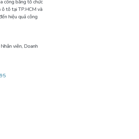
của công bằng tổ chức
h ô tô tại TP.HCM và
đến hiệu quả công
,
Nhân viên
,
Doanh
095