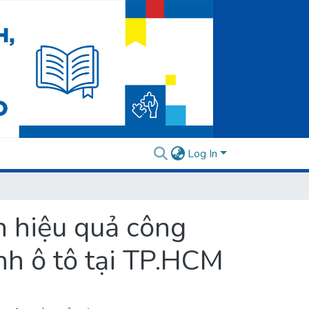
Log In
n hiệu quả công
nh ô tô tại TP.HCM