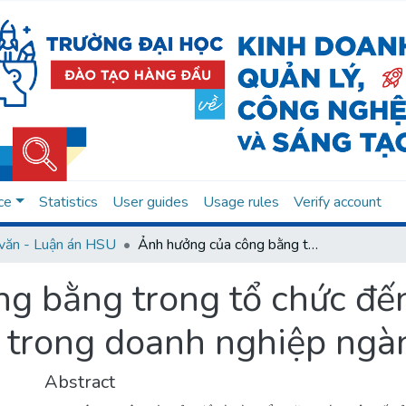
ce
Statistics
User guides
Usage rules
Verify account
văn - Luận án HSU
Ảnh hưởng của công bằng trong tổ chức đến hiệu quả công việc của nhân viên trong doanh nghiệp ngành ô tô tại TP.HCM
g bằng trong tổ chức đế
n trong doanh nghiệp ngà
Abstract