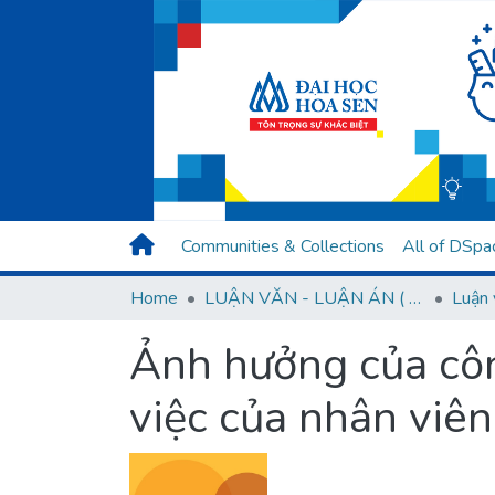
Communities & Collections
All of DSpa
Home
LUẬN VĂN - LUẬN ÁN ( Chương trình sau Đại học )
Luận 
Ảnh hưởng của côn
việc của nhân viê