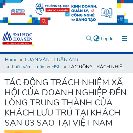
(current)
Log In
Communities & Collections
Home
LUẬN VĂN - LUẬN ÁN ( Chương trình sau Đại học )
Luận văn - Luận án HSU
TÁC ĐỘNG TRÁCH NHIỆM XÃ HỘI CỦA DOANH NGHIỆP ĐẾN LÒNG TRUNG THÀNH CỦA KHÁCH LƯU TRÚ TẠI KHÁCH SẠN 03 SAO TẠI VIỆT NAM
All of DSpace
TÁC ĐỘNG TRÁCH NHIỆM XÃ
Statistics
HỘI CỦA DOANH NGHIỆP ĐẾN
User guides
Usage rules
Verify account
LÒNG TRUNG THÀNH CỦA
KHÁCH LƯU TRÚ TẠI KHÁCH
SẠN 03 SAO TẠI VIỆT NAM