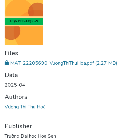
Files
MAT_22205690_VuongThiThuHoa.pdf
(2.27 MB)
Date
2025-04
Authors
Vương Thị Thu Hoà
Publisher
Trường Đại học Hoa Sen