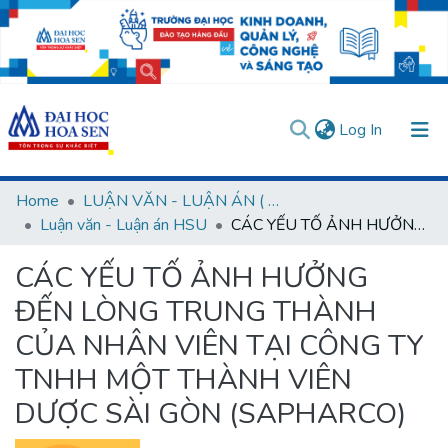
(current)
Log In
Communities & Collections
Home
LUẬN VĂN - LUẬN ÁN ( Chương trình sau Đại học )
Luận văn - Luận án HSU
CÁC YẾU TỐ ẢNH HƯỞNG ĐẾN LÒNG TRUNG THÀNH CỦA NHÂN VIÊN TẠI CÔNG TY TNHH MỘT THÀNH VIÊN DƯỢC SÀI GÒN (SAPHARCO)
All of DSpace
CÁC YẾU TỐ ẢNH HƯỞNG
Statistics
ĐẾN LÒNG TRUNG THÀNH
User guides
Usage rules
Verify account
CỦA NHÂN VIÊN TẠI CÔNG TY
TNHH MỘT THÀNH VIÊN
DƯỢC SÀI GÒN (SAPHARCO)