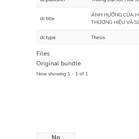
ẢNH HƯỞNG CỦA HO
dc.title
THƯƠNG HIỆU VÀ S
dc.type
Thesis
Files
Original bundle
Now showing
1 - 1 of 1
No