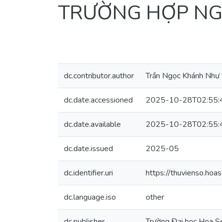
TRƯỜNG HỢP NG
dc.contributor.author
Trần Ngọc Khánh Như
dc.date.accessioned
2025-10-28T02:55:
dc.date.available
2025-10-28T02:55:
dc.date.issued
2025-05
dc.identifier.uri
https://thuvienso.h
dc.language.iso
other
dc.publisher
Trường Đại học Hoa S