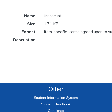
Name:
license.txt
Size:
1.71 KB
Format:
Item-specific license agreed upon to s
Description:
Other
Student Information System
Student Handbook
Certificate