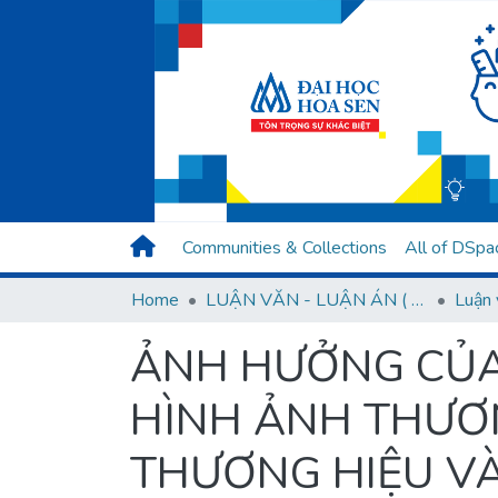
Communities & Collections
All of DSpa
Home
LUẬN VĂN - LUẬN ÁN ( Chương trình sau Đại học )
Luận 
ẢNH HƯỞNG CỦA 
HÌNH ẢNH THƯƠ
THƯƠNG HIỆU VÀ