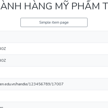
ÀNH HÀNG MỸ PHẨM TẠ
Simple item page
40Z
40Z
oasen.edu.vn/handle/123456789/17007
en