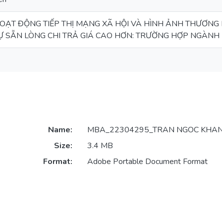
ẠT ĐỘNG TIẾP THỊ MẠNG XÃ HỘI VÀ HÌNH ẢNH THƯƠNG
Ự SẴN LÒNG CHI TRẢ GIÁ CAO HƠN: TRƯỜNG HỢP NGÀNH
Name:
MBA_22304295_TRAN NGOC KHAN
Size:
3.4 MB
Format:
Adobe Portable Document Format