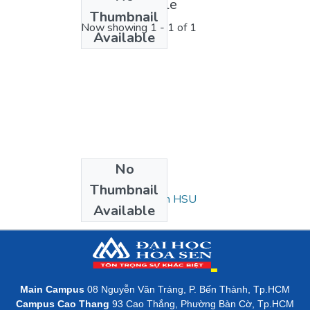
License bundle
Thumbnail
Now showing
1 - 1 of 1
Available
No
Collections
Thumbnail
Luận văn - Luận án HSU
Available
Main Campus
08 Nguyễn Văn Tráng, P. Bến Thành, Tp.HCM
Campus Cao Thang
93 Cao Thắng, Phường Bàn Cờ, Tp.HCM