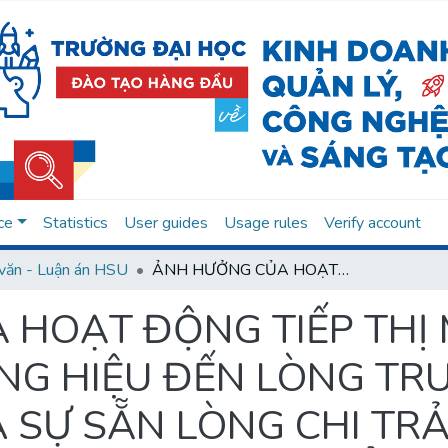
ce
Statistics
User guides
Usage rules
Verify account
văn - Luận án HSU
ẢNH HƯỞNG CỦA HOẠT ĐỘNG TIẾP THỊ MẠNG XÃ HỘI VÀ HÌNH ẢNH THƯƠNG HIỆU ĐẾN LÒNG TRUNG THÀNH THƯƠNG HIỆU VÀ SỰ SẴN LÒNG CHI TRẢ GIÁ CAO HƠN: TRƯỜNG HỢP NGÀNH HÀNG MỸ PHẨM TẠI VIỆT NAM
HOẠT ĐỘNG TIẾP THỊ 
NG HIỆU ĐẾN LÒNG TR
 SỰ SẴN LÒNG CHI TRẢ