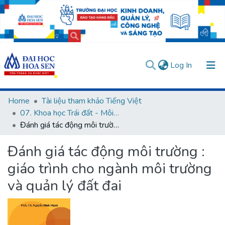
(current)
Log In
Communities & Collections
Home
Tài liệu tham khảo Tiếng Việt
07. Khoa học Trái đất - Môi trường
All of DSpace
Đánh giá tác động môi trường : giáo trình cho ngành môi trường và quản lý đất đai
Statistics
Đánh giá tác động môi trường :
User guides
Usage rules
Verify account
giáo trình cho ngành môi trường
và quản lý đất đai