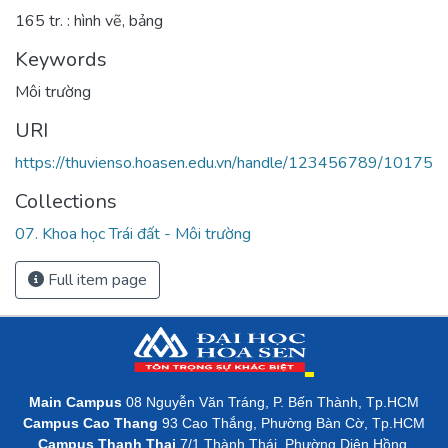
165 tr. : hình vẽ, bảng
Keywords
Môi trường
URI
https://thuvienso.hoasen.edu.vn/handle/123456789/10175
Collections
07. Khoa học Trái đất - Môi trường
Full item page
Main Campus
08 Nguyễn Văn Tráng, P. Bến Thành, Tp.HCM
Campus Cao Thang
93 Cao Thắng, Phường Bàn Cờ, Tp.HCM
Campus Thanh Thai
7/1 Thành Thái, Phường Diên Hồng,