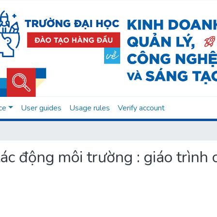
ce
User guides
Usage rules
Verify account
 tác động môi trường : giáo trìn