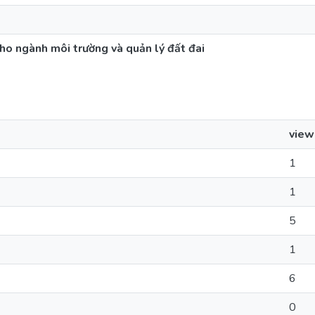
cho ngành môi trường và quản lý đất đai
view
1
1
5
1
6
0