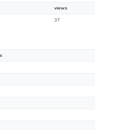
views
37
s