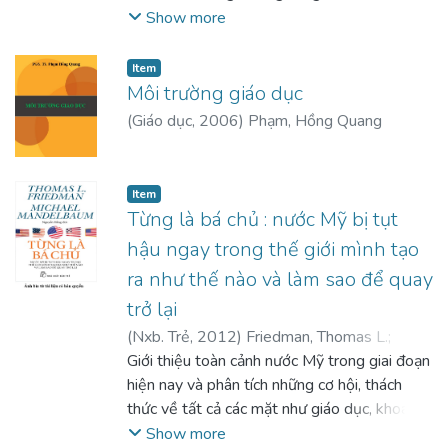
tiêu biểu, những bài học kinh nghiệm cá nhân,
Show more
những dấu ấn khó quên của các nhà khoa học
đem lại cho người đọc một cảm giác chân
Item
thực, nhận thức được mở mang phong phú và
Môi trường giáo dục
đa dạng hơn". Lời Ban biên soạn.
(
Giáo dục
,
2006
)
Phạm, Hồng Quang
Item
Từng là bá chủ : nước Mỹ bị tụt
hậu ngay trong thế giới mình tạo
ra như thế nào và làm sao để quay
trở lại
(
Nxb. Trẻ
,
2012
)
Friedman, Thomas L.
;
Mandelbaum, Michael
Giới thiệu toàn cảnh nước Mỹ trong giai đoạn
;
Nguyễn, Hằng (dịch)
hiện nay và phân tích những cơ hội, thách
thức về tất cả các mặt như giáo dục, khoa
học, chính trị... để giành lại vị thế bá chủ thế
Show more