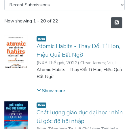
Recent Submissions
Now showing
1 - 20 of 22
Item
Atomic Habits - Thay Đổi Tí Hon,
Hiệu Quả Bất Ngờ
(
NXB Thế giới
,
2022
)
Clear, James
;
Vũ, Phi
Yên
Atomic Habits - Thay Đổi Tí Hon, Hiệu Quả
;
Trần, Quỳnh Như
Bất Ngờ
• Wall Street Journal Bestseller, USA
Show more
Today Bestseller, Publisher's Weekly
Bestseller
Item
• Nằm trong Top 20 tựa sách thể loại non-
Chất lượng giáo dục đại học : nhìn
fiction bán chạy và được tìm đọc nhiều nhất
từ góc độ hội nhập
của Amazon suốt 40 tuần tính đến tháng