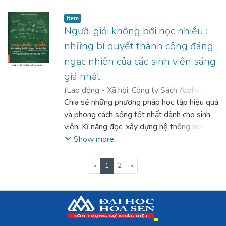
giới
Item
Người giỏi không bởi học nhiều :
những bí quyết thành công đáng
ngạc nhiên của các sinh viên sáng
giá nhất
(
Lao động - Xã hội; Công ty Sách Alpha
,
2014
Chia sẻ những phương pháp học tập hiệu quả
)
Alpha Books (biên soạn)
;
Hồng Điệp
(chủ biên)
và phong cách sống tốt nhất dành cho sinh
;
Minh Phương (chủ biên)
viên: Kĩ năng đọc, xây dựng hệ thống học
tập, học những môn khó trước, mỗi bài giảng
Show more
đặt một câu hỏi, học hàng ngày...
(current)
«
1
2
»