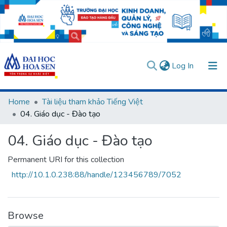
(current)
Log In
Communities & Collections
Home
Tài liệu tham khảo Tiếng Việt
04. Giáo dục - Đào tạo
All of DSpace
04. Giáo dục - Đào tạo
Statistics
User guides
Usage rules
Verify account
Permanent URI for this collection
http://10.1.0.238:88/handle/123456789/7052
Browse