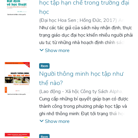
học tập hạn chế trong trường đại
học
(
Đại học Hoa Sen ; Hồng Đức
,
2017
)
Arum,
Richard
Như các tác giả của sách này nhận định, thực
;
Roska, Josipa
;
Phạm, Tấn Hoàng
Sơn (dịch)
trạng giáo dục đại học khiến nhiều người phải
;
Phạm, Viêm Phương (hiệu đính)
ưu tư, từ những nhà hoạch định chính sách,
nhà giáo dục, quản lý đại học, cho đến cha
Show more
mẹ sinh viên, không có nghĩa rằng nước Mỹ
đang gặp một cuộc khủng hoảng giáo dục.
Item
Với thói quen và kỹ năng nhận diện vấn đề,
Người thông minh học tập như
phân tích, và tìm giải pháp cho vấn đề (thay
thế nào?
vì che giấu hay bào chữa cho nó), giới nghiên
(
Lao động - Xã hội; Công ty Sách Alpha
,
cứu và quản lý giáo dục đại học Mỹ không
2016
Cung cấp những bí quyết giúp bạn có được
)
Gross, Ronald
;
Vũ Thạch (dịch)
;
Mai
ngừng đề xuất những giải pháp để cải thiện
Linh (dịch)
thành công trong phương pháp học tập và
;
Hải Yến (hiệu đính)
;
Quỳnh Chi
tình hình, đồng thời giữ vững vị trí hàng đầu
(hiệu đính)
ghi nhớ thông minh: Đạt tới trạng thái học
của Mỹ về mặt giáo dục. Và công trình
tập sảng khoái tiếp thu kiến thức dễ dàng;
Show more
nghiên cứu này là một nỗ lực theo hướng đó.
vượt qua những rào cản cá nhân tạo ra sự tự
Bằng phương pháp nghiên cứu định lượng,
tin vào khả năng học tập của bản thân; phát
Item