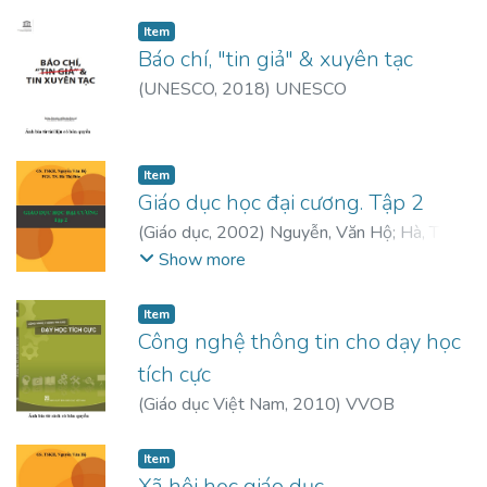
chương trình đào tạo cũng như thực hiện tốt
Item
việc bảo đảm chất lượng, kiểm định chất
Báo chí, "tin giả" & xuyên tạc
lượng chương trình đào tạo và cơ sở giáo
(
UNESCO
,
2018
)
UNESCO
dục đại học.
Item
Giáo dục học đại cương. Tập 2
(
Giáo dục
,
2002
)
Nguyễn, Văn Hộ
;
Hà, Thị
Đức
Show more
Item
Công nghệ thông tin cho dạy học
tích cực
(
Giáo dục Việt Nam
,
2010
)
VVOB
Item
Xã hội học giáo dục