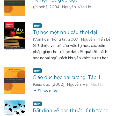
(
[K.nxb.]
,
2004
)
Nguyễn, Văn Hộ
Item
Tự học một nhu cầu thời đại
(
Văn hóa Thông tin
,
2007
)
Nguyễn, Hiến Lê
Giới thiệu vai trò của việc tự học, các biên
pháp giúp cho tự học đạt kết quả tốt, cách
học ngoại ngữ, cách khuyến khích sự tự học
Item
Giáo dục học đại cương. Tập 1
(
Giáo dục
,
[2002]
)
Nguyễn, Văn Hộ
;
Hà, Thị
Đức
Show more
Item
Bất định về học thuật : tình trạng