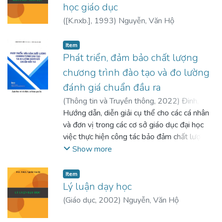
học giáo dục
(
[K.nxb.]
,
1993
)
Nguyễn, Văn Hộ
Item
Phát triển, đảm bảo chất lượng
chương trình đào tạo và đo lường
đánh giá chuẩn đầu ra
(
Thông tin và Truyền thông
,
2022
)
Đinh,
Thành Việt (chủ biên)
Hướng dẫn, diễn giải cụ thể cho các cá nhân
;
Trần, Thị Hà Vân
và đơn vị trong các cơ sở giáo dục đại học
việc thực hiện công tác bảo đảm chất lượng
giáo dục cấp chương trình đào tạo. Mục tiêu
Show more
của cuốn sách là chia sẻ kinh nghiệm xây
dựng và kiểm định chất lượng thành công 30
Item
chương trình đào tạo theo tiêu chuẩn quốc tế
Lý luận dạy học
và khu vực Đông Nam Á tại Đại học Đà
(
Giáo dục
,
2002
)
Nguyễn, Văn Hộ
Nẵng, hỗ trợ tài liệu cho các cơ sở giáo dục
đại học, các cán bộ giảng viên phát triển