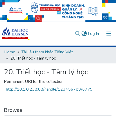
(current)
Log In
Communities & Collections
Home
Tài liệu tham khảo Tiếng Việt
20. Triết học - Tâm lý học
All of DSpace
20. Triết học - Tâm lý học
Statistics
User guides
Usage rules
Verify account
Permanent URI for this collection
http://10.1.0.238:88/handle/123456789/6779
Browse