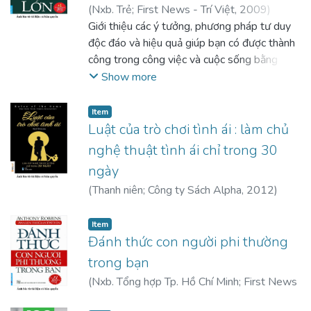
(
Nxb. Trẻ; First News - Trí Việt
,
2009
)
Schwartz, David J.
Giới thiệu các ý tưởng, phương pháp tư duy
;
Nguyễn, Thị Thanh (biên
dịch)
độc đáo và hiệu quả giúp bạn có được thành
;
Trần, Lê Thu Trang (biên dịch)
;
Nguyễn,
Thị Thanh Huyền (biên dịch)
công trong công việc và cuộc sống bằng sức
;
Nguyễn,
Chương (hiệu đính)
mạnh niềm tin của chính mình, vượt lên khỏi
;
Vương Long (hiệu đính)
Show more
sự ám ảnh thất bại và nỗi sợ hãi, suy nghĩ,
thực hiện ước mơ một cách sáng tạo nhất,
Item
xác định rõ mục tiêu chiến lược
Luật của trò chơi tình ái : làm chủ
nghệ thuật tình ái chỉ trong 30
ngày
(
Thanh niên; Công ty Sách Alpha
,
2012
)
Strauss, Neil
;
Phương Anh (dịch)
Item
Đánh thức con người phi thường
trong bạn
(
Nxb. Tổng hợp Tp. Hồ Chí Minh; First News
- Trí Việt
,
2014
)
Robbins, Anthony