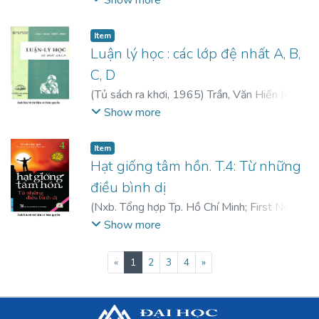
Item
Luận lý học : các lớp đệ nhất A, B,
C, D
(
Tủ sách ra khơi
,
1965
)
Trần, Văn Hiến Minh
;
Trần, Đức Huynh
Show more
Item
Hạt giống tâm hồn. T.4: Từ những
điều bình dị
(
Nxb. Tổng hợp Tp. Hồ Chí Minh; First News
- Trí Việt
,
2004
)
Nhiều tác giả
;
First News -
Show more
Trí Việt tổng hợp và thực hiện
(current)
«
1
2
3
4
»