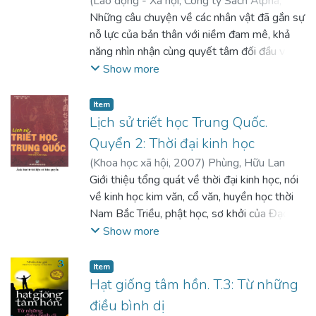
(
Lao động - Xã hội; Công ty Sách Alpha
,
đối mặt với một tội ác có một không hai, một
2007
Những câu chuyện về các nhân vật đã gắn sự
)
Misner, Ivan R.
;
Morgan, Don
;
Nguyễn
thực tế tàn bạo, hé lộ sự thật rằng tất cả
Trà (dịch)
nỗ lực của bản thân với niềm đam mê, khả
;
Kim Dung (dịch)
chúng ta ai cũng đều có thể phạm phải điều
năng nhìn nhận cùng quyết tâm đối đầu và
tồi tệ nhất. Với Hội chứng E, Franck Thilliez
vượt qua trở ngại để đạt tới thành công, qua
Show more
thêm một lần nữa giúp chúng ta hiểu thế nào
đó gới ý cho chúng ta những định hướng cơ
là kinh hoàng khi đưa chúng ta vào tâm hồn
bản trong cuộc sống để đạt được thành công
con người, vào cội rễ của bạo lực và cái ác.
Item
Lịch sử triết học Trung Quốc.
Quyển 2: Thời đại kinh học
(
Khoa học xã hội
,
2007
)
Phùng, Hữu Lan
Giới thiệu tổng quát về thời đại kinh học, nói
về kinh học kim văn, cổ văn, huyền học thời
Nam Bắc Triều, phật học, sơ khởi của Đạo và
thành phần phật - đạo trong đạo học, tư
Show more
tưởng của Chu Liêm Khê, Trương Hoàng Cừ,
Chu Hi... Sự phát triển của tư tưởng triết học
Item
Trung Quốc giữa các thời kì kinh học
Hạt giống tâm hồn. T.3: Từ những
điều bình dị