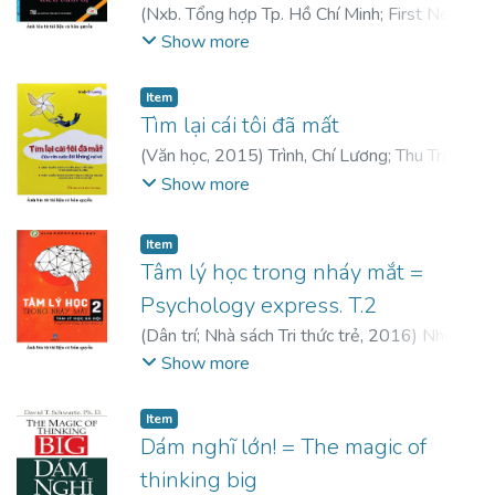
(
Nxb. Tổng hợp Tp. Hồ Chí Minh; First News
- Trí Việt
,
2004
)
Nhiều tác giả
;
First News -
Show more
Trí Việt tổng hợp và thực hiện
Item
Tìm lại cái tôi đã mất
(
Văn học
,
2015
)
Trình, Chí Lương
;
Thu Trần
dịch
Show more
Item
Tâm lý học trong nháy mắt =
Psychology express. T.2
(
Dân trí; Nhà sách Tri thức trẻ
,
2016
)
Nhóm
EZPsychology
Show more
Item
Dám nghĩ lớn! = The magic of
thinking big