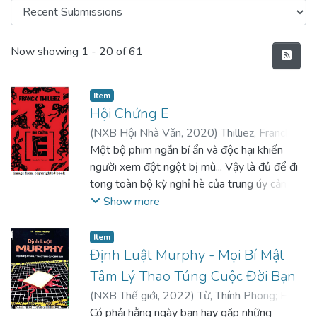
Recent Submissions
Now showing
1 - 20 of 61
Item
Hội Chứng E
(
NXB Hội Nhà Văn
,
2020
)
Thilliez, Franck
;
Nguyễn, Thị Tươi
Một bộ phim ngắn bí ẩn và độc hại khiến
người xem đột ngột bị mù... Vậy là đủ để đi
tong toàn bộ kỳ nghỉ hè của trung úy cảnh
sát Lucie Hennebelle. Năm xác chết bị cắt
Show more
xẻ tàn bạo được tìm thấy trong tình trạng
mất não, mất mắt, và phân hủy đến khó lòng
Item
nhận dạng... Chẳng cần gì hơn thế để mời gọi
Định Luật Murphy - Mọi Bí Mật
thanh tra trưởng Franck Sharko đang trong
Tâm Lý Thao Túng Cuộc Đời Bạn
kỳ nghỉ cưỡng chế phải quay trở lại đội Hình
(
NXB Thế giới
,
2022
)
Từ, Thính Phong
;
Hà,
sự. Hai hướng điều tra cho cùng một vụ án
Dung
Có phải hằng ngày bạn hay gặp những