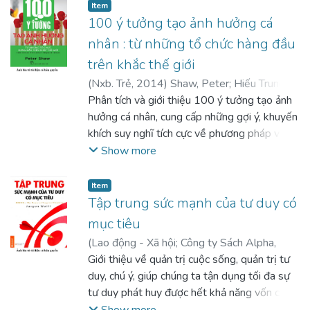
Item
100 ý tưởng tạo ảnh hưởng cá
nhân : từ những tổ chức hàng đầu
trên khắc thế giới
(
Nxb. Trẻ
,
2014
)
Shaw, Peter
;
Hiếu Trung
(dịch)
Phân tích và giới thiệu 100 ý tưởng tạo ảnh
;
Ý Như (dịch)
hưởng cá nhân, cung cấp những gợi ý, khuyến
khích suy nghĩ tích cực về phương pháp và
quan điểm dự tính cần đạt được
Show more
Item
Tập trung sức mạnh của tư duy có
mục tiêu
(
Lao động - Xã hội; Công ty Sách Alpha
,
2009
Giới thiệu về quản trị cuộc sống, quản trị tư
)
Wolff, Jurgen
;
Phan, Thu Lê (dịch)
duy, chú ý, giúp chúng ta tận dụng tối đa sự
tư duy phát huy được hết khả năng vốn có
trong mỗi con người
Show more