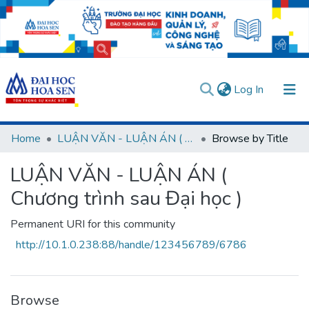
(current)
Log In
Communities & Collections
Home
LUẬN VĂN - LUẬN ÁN ( Chương trình sau Đại học )
Browse by Title
All of DSpace
LUẬN VĂN - LUẬN ÁN (
User guides
Usage rules
Verify account
Chương trình sau Đại học )
Permanent URI for this community
http://10.1.0.238:88/handle/123456789/6786
Browse