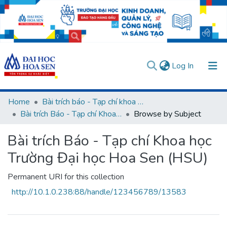
(current)
Log In
Communities & Collections
Home
Bài trích báo - Tạp chí khoa học (Open Access)
Bài trích Báo - Tạp chí Khoa học Trường Đại học Hoa Sen (HSU)
Browse by Subject
All of DSpace
User guides
Usage rules
Verify account
Bài trích Báo - Tạp chí Khoa học
Trường Đại học Hoa Sen (HSU)
Permanent URI for this collection
http://10.1.0.238:88/handle/123456789/13583