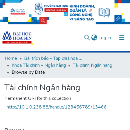
(current)
Log In
Communities & Collections
Home
Bài trích báo - Tạp chí khoa học (Open Access)
Khoa Tài chính – Ngân hàng
Tài chính Ngân hàng
All of DSpace
Browse by Date
User guides
Usage rules
Verify account
Tài chính Ngân hàng
Permanent URI for this collection
http://10.1.0.238:88/handle/123456789/13466