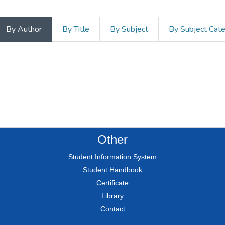
By Author
By Title
By Subject
By Subject Cat
Other
Student Information System
Student Handbook
Certificate
Library
Contact