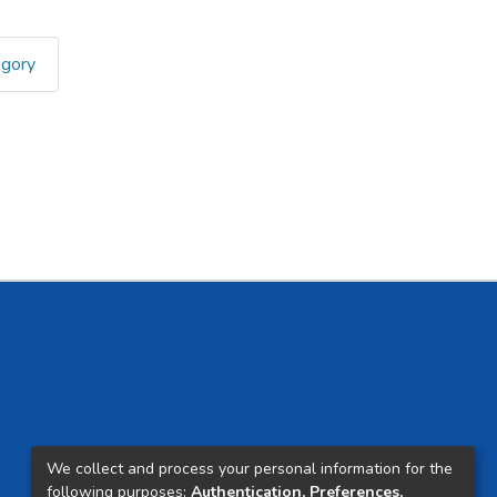
egory
We collect and process your personal information for the
following purposes:
Authentication, Preferences,