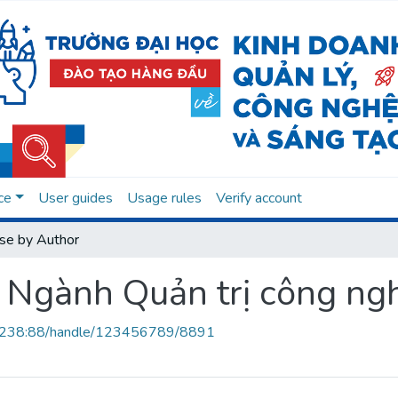
ce
User guides
Usage rules
Verify account
se by Author
o Ngành Quản trị công ng
.0.238:88/handle/123456789/8891