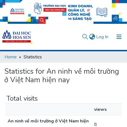
(current)
Log In
Communities & Collections
Home
Statistics
All of DSpace
Statistics for An ninh về môi trường
User guides
Usage rules
Verify account
ở Việt Nam hiện nay
Total visits
views
An ninh về môi trường ở Việt Nam hiện
8