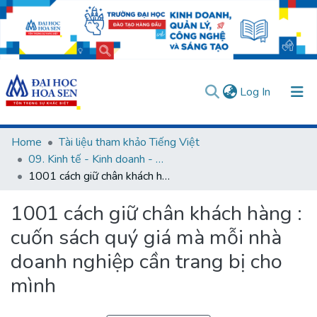
(current)
Log In
Communities & Collections
Home
Tài liệu tham khảo Tiếng Việt
09. Kinh tế - Kinh doanh - Đầu tư
All of DSpace
1001 cách giữ chân khách hàng : cuốn sách quý giá mà mỗi nhà doanh nghiệp cần trang bị cho mình
Statistics
1001 cách giữ chân khách hàng :
User guides
Usage rules
Verify account
cuốn sách quý giá mà mỗi nhà
doanh nghiệp cần trang bị cho
mình