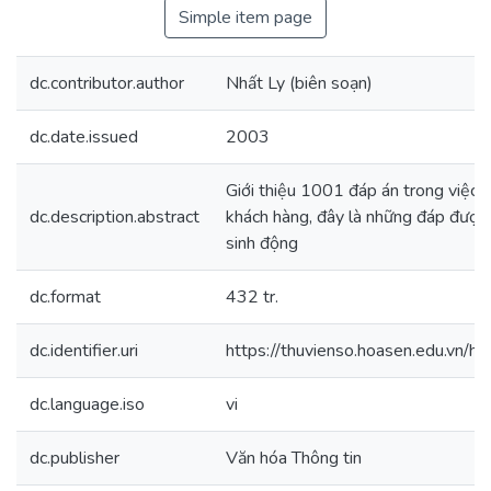
Simple item page
dc.contributor.author
Nhất Ly (biên soạn)
dc.date.issued
2003
Giới thiệu 1001 đáp án trong việc 
dc.description.abstract
khách hàng, đây là những đáp được r
sinh động
dc.format
432 tr.
dc.identifier.uri
https://thuvienso.hoasen.edu.vn
dc.language.iso
vi
dc.publisher
Văn hóa Thông tin