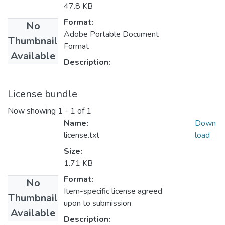
47.8 KB
Format:
No
Adobe Portable Document
Thumbnail
Format
Available
Description:
License bundle
Now showing
1 - 1 of 1
Name:
Down
license.txt
load
Size:
1.71 KB
Format:
No
Item-specific license agreed
Thumbnail
upon to submission
Available
Description: