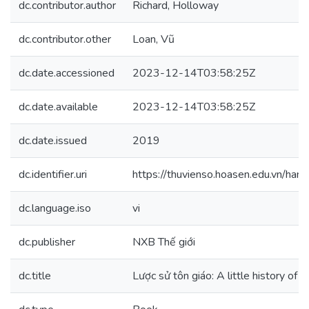
dc.contributor.author
Richard, Holloway
dc.contributor.other
Loan, Vũ
dc.date.accessioned
2023-12-14T03:58:25Z
dc.date.available
2023-12-14T03:58:25Z
dc.date.issued
2019
dc.identifier.uri
https://thuvienso.hoasen.edu.vn/h
dc.language.iso
vi
dc.publisher
NXB Thế giới
dc.title
Lược sử tôn giáo: A little history of R