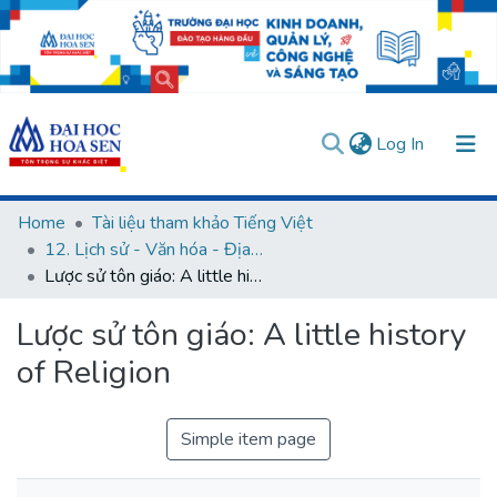
(current)
Log In
Communities & Collections
Home
Tài liệu tham khảo Tiếng Việt
12. Lịch sử - Văn hóa - Địa lý
All of DSpace
Lược sử tôn giáo: A little history of Religion
Statistics
Lược sử tôn giáo: A little history
User guides
Usage rules
Verify account
of Religion
Simple item page