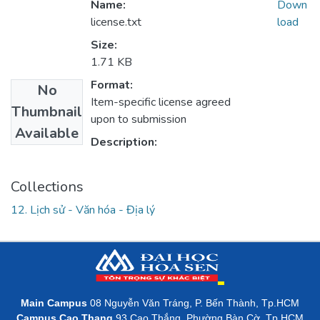
Name:
Down
license.txt
load
Size:
1.71 KB
Format:
No
Item-specific license agreed
Thumbnail
upon to submission
Available
Description:
Collections
12. Lịch sử - Văn hóa - Địa lý
Main Campus
08 Nguyễn Văn Tráng, P. Bến Thành, Tp.HCM
Campus Cao Thang
93 Cao Thắng, Phường Bàn Cờ, Tp.HCM