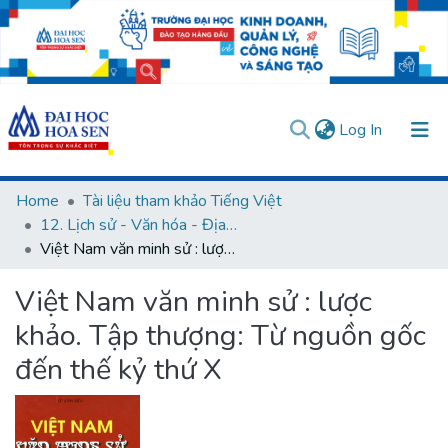
(current)
Log In
Communities & Collections
Home
Tài liệu tham khảo Tiếng Việt
12. Lịch sử - Văn hóa - Địa lý
All of DSpace
Việt Nam văn minh sử : lược khảo. Tập thượng: Từ nguồn gốc đến thế kỷ thứ X
Statistics
Việt Nam văn minh sử : lược
User guides
Usage rules
Verify account
khảo. Tập thượng: Từ nguồn gốc
đến thế kỷ thứ X