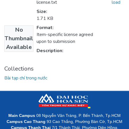
license.txt
load
Size:
1.71 KB
Format:
No
Item-specific license agreed
Thumbnail
upon to submission
Available
Description:
Collections
Bài tạp chí trong nước
Main Campus
08 Nguyễn Văn Tráng, P. Bến Thành, Tp.HCM
Campus Cao Thang
93 Cao Thắng, Phường Bàn Cờ, Tp.HCM
Campus Thanh Thai
7/1 Thành Thái, Phường Diên Hồng,