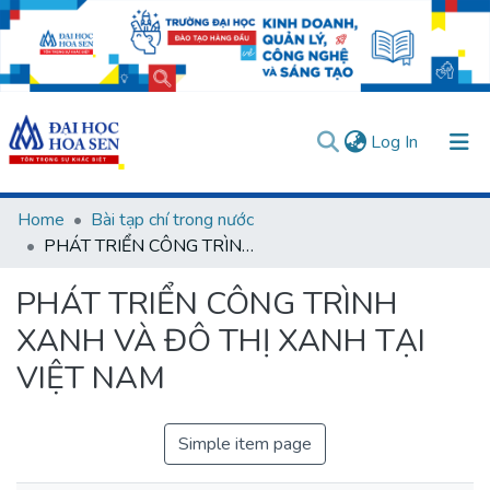
(current)
Log In
Communities & Collections
Home
Bài tạp chí trong nước
PHÁT TRIỂN CÔNG TRÌNH XANH VÀ ĐÔ THỊ XANH TẠI VIỆT NAM
All of DSpace
PHÁT TRIỂN CÔNG TRÌNH
Statistics
XANH VÀ ĐÔ THỊ XANH TẠI
User guides
Usage rules
Verify account
VIỆT NAM
Simple item page