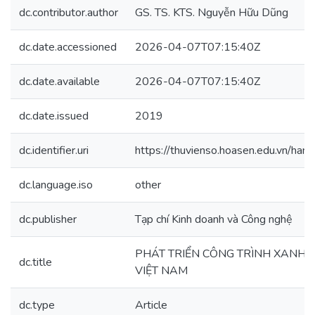
dc.contributor.author
GS. TS. KTS. Nguyễn Hữu Dũng
dc.date.accessioned
2026-04-07T07:15:40Z
dc.date.available
2026-04-07T07:15:40Z
dc.date.issued
2019
dc.identifier.uri
https://thuvienso.hoasen.edu.vn/h
dc.language.iso
other
dc.publisher
Tạp chí Kinh doanh và Công nghệ
PHÁT TRIỂN CÔNG TRÌNH XANH V
dc.title
VIỆT NAM
dc.type
Article