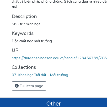
chất và biện pháp phòng chống. Sách cũng đưa ra nhiều d
thể.
Description
586 tr. : minh họa
Keywords
Độc chất học môi trường
URI
https://thuvienso.hoasen.edu.vn/handle/123456789/70
Collections
07. Khoa học Trái đất - Môi trường
Full item page
Other