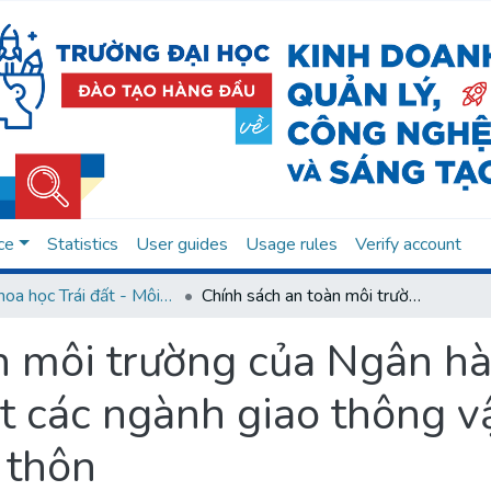
ce
Statistics
User guides
Usage rules
Verify account
07. Khoa học Trái đất - Môi trường
Chính sách an toàn môi trường của Ngân hàng Thế giới : hướng dẫn kỹ thuật các ngành giao thông vận tải, nông nghiệp và phát triển nông thôn
n môi trường của Ngân hàn
t các ngành giao thông vậ
 thôn