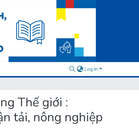
Log In
g Thế giới :
n tải, nông nghiệp