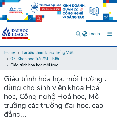
(current)
Log In
Communities & Collections
Home
Tài liệu tham khảo Tiếng Việt
07. Khoa học Trái đất - Môi trường
All of DSpace
Giáo trình hóa học môi trường : dùng cho sinh viên khoa Hoá học, Công nghệ Hoá học, Môi trường các trường đại học, cao đẳng...
Statistics
Giáo trình hóa học môi trường :
User guides
Usage rules
Verify account
dùng cho sinh viên khoa Hoá
học, Công nghệ Hoá học, Môi
trường các trường đại học, cao
đẳng...