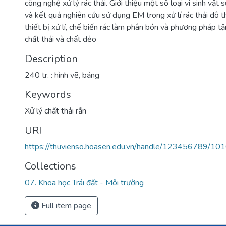
công nghệ xử lý rác thải. Giới thiệu một số loại vi sinh vậ
và kết quả nghiên cứu sử dụng EM trong xử lí rác thải đô t
thiết bị xử lí, chế biến rác làm phân bón và phương pháp t
chất thải và chất dẻo
Description
240 tr. : hình vẽ, bảng
Keywords
Xử lý chất thải rắn
URI
https://thuvienso.hoasen.edu.vn/handle/123456789/10
Collections
07. Khoa học Trái đất - Môi trường
Full item page