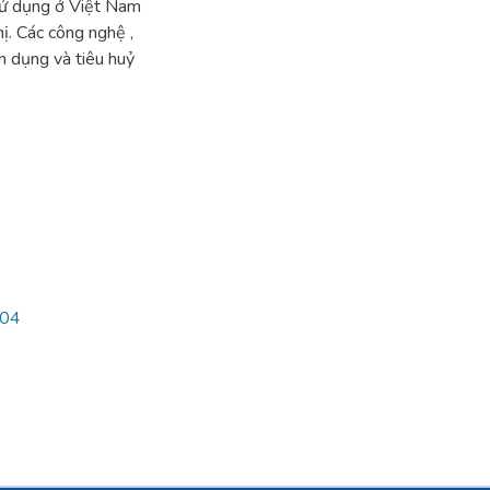
t sử dụng ở Việt Nam
hị. Các công nghệ ,
ận dụng và tiêu huỷ
104