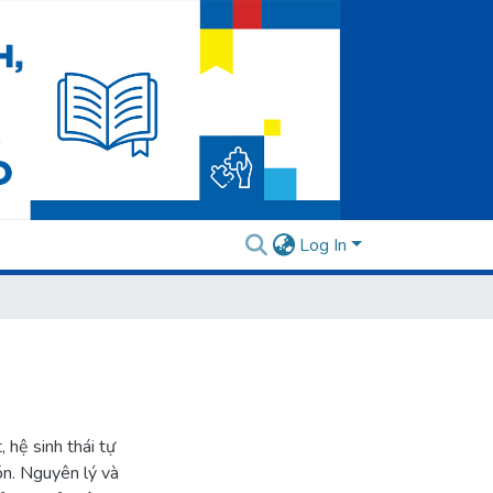
Log In
, hệ sinh thái tự
bón. Nguyên lý và