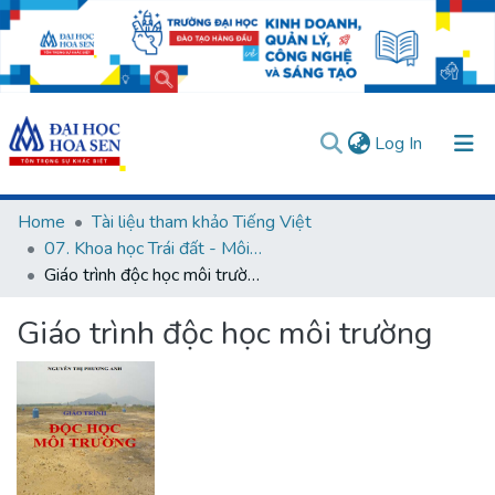
(current)
Log In
Communities & Collections
Home
Tài liệu tham khảo Tiếng Việt
07. Khoa học Trái đất - Môi trường
All of DSpace
Giáo trình độc học môi trường
Statistics
Giáo trình độc học môi trường
User guides
Usage rules
Verify account