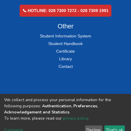
📞 HOTLINE: 028 7300 7272 - 028 7309 1991
Other
Student Information System
Student Handbook
Certificate
Library
Contact
We collect and process your personal information for the
following purposes:
Authentication, Preferences,
Acknowledgement and Statistics
.
To learn more, please read our
privacy policy
.
Customize
Decline
That's ok