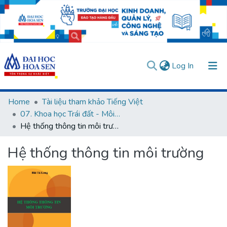
(current)
Log In
Communities & Collections
Home
Tài liệu tham khảo Tiếng Việt
07. Khoa học Trái đất - Môi trường
All of DSpace
Hệ thống thông tin môi trường
Statistics
Hệ thống thông tin môi trường
User guides
Usage rules
Verify account