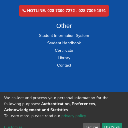
📞 HOTLINE: 028 7300 7272 - 028 7309 1991
Other
Student Information System
Student Handbook
Certificate
Library
Contact
We collect and process your personal information for the
following purposes:
Authentication, Preferences,
Acknowledgement and Statistics
.
To learn more, please read our
privacy policy
.
Customize
Decline
That's ok