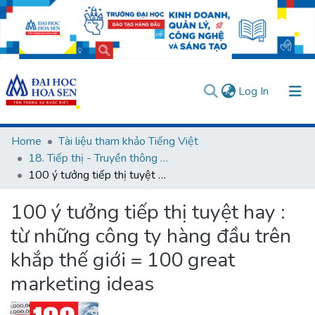
(current)
Log In
Communities & Collections
Home
Tài liệu tham khảo Tiếng Việt
18. Tiếp thị - Truyền thông - Đa phương tiện
All of DSpace
100 ý tưởng tiếp thị tuyệt hay : từ những công ty hàng đầu trên khắp thế giới = 100 great marketing ideas
Statistics
100 ý tưởng tiếp thị tuyệt hay :
User guides
Usage rules
Verify account
từ những công ty hàng đầu trên
khắp thế giới = 100 great
marketing ideas