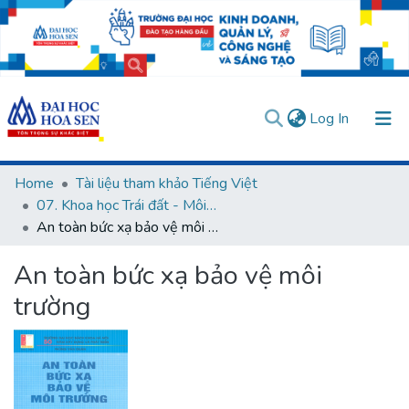
(current)
Log In
Communities & Collections
Home
Tài liệu tham khảo Tiếng Việt
07. Khoa học Trái đất - Môi trường
All of DSpace
An toàn bức xạ bảo vệ môi trường
Statistics
An toàn bức xạ bảo vệ môi
User guides
Usage rules
Verify account
trường