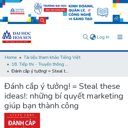
(current)
Log In
Communities & Collections
Home
Tài liệu tham khảo Tiếng Việt
18. Tiếp thị - Truyền thông - Đa phương tiện
All of DSpace
Đánh cắp ý tưởng! = Steal these ideas!: những bí quyết marketing giúp bạn thành công
Statistics
Đánh cắp ý tưởng! = Steal these
User guides
Usage rules
Verify account
ideas!: những bí quyết marketing
giúp bạn thành công