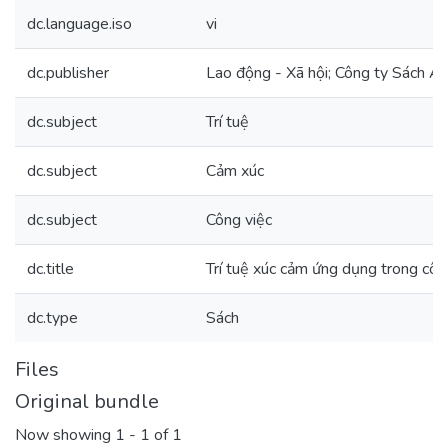
dc.language.iso
vi
dc.publisher
Lao động - Xã hội; Công ty Sách A
dc.subject
Trí tuệ
dc.subject
Cảm xúc
dc.subject
Công việc
dc.title
Trí tuệ xúc cảm ứng dụng trong côn
dc.type
Sách
Files
Original bundle
Now showing
1 - 1 of 1