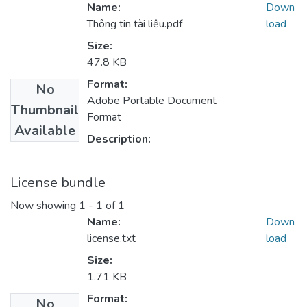
Name:
Down
Thông tin tài liệu.pdf
load
Size:
47.8 KB
Format:
No
Adobe Portable Document
Thumbnail
Format
Available
Description:
License bundle
Now showing
1 - 1 of 1
Name:
Down
license.txt
load
Size:
1.71 KB
Format:
No