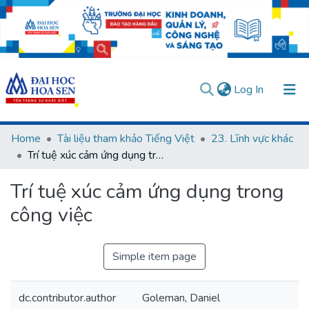
(current)
Log In
Communities & Collections
Home
Tài liệu tham khảo Tiếng Việt
23. Lĩnh vực khác
Trí tuệ xúc cảm ứng dụng trong công việc
All of DSpace
Trí tuệ xúc cảm ứng dụng trong
Statistics
công việc
User guides
Usage rules
Verify account
Simple item page
dc.contributor.author
Goleman, Daniel