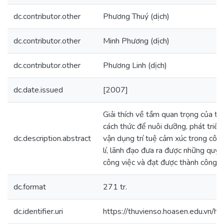
dc.contributor.other
Phương Thuý (dịch)
dc.contributor.other
Minh Phương (dịch)
dc.contributor.other
Phương Linh (dịch)
dc.date.issued
[2007]
Giải thích về tầm quan trọng của trí
cách thức để nuôi dưỡng, phát triển
dc.description.abstract
vận dụng trí tuệ cảm xúc trong công
lí, lãnh đạo đưa ra được những quyế
công việc và đạt được thành công
dc.format
271 tr.
dc.identifier.uri
https://thuvienso.hoasen.edu.vn